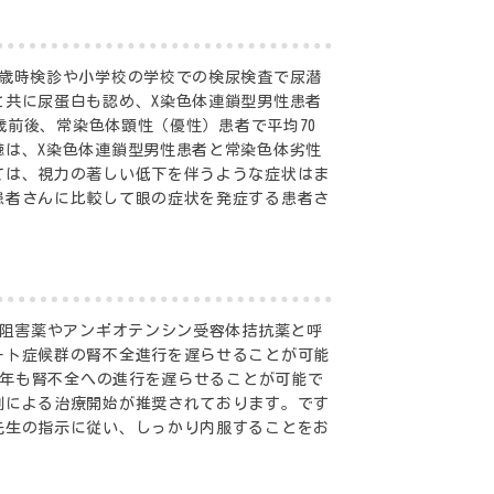
3歳時検診や小学校の学校での検尿検査で尿潜
と共に尿蛋白も認め、X染色体連鎖型男性患者
歳前後、常染色体顕性（優性）患者で平均70
聴は、X染色体連鎖型男性患者と常染色体劣性
ては、視力の著しい低下を伴うような症状はま
患者さんに比較して眼の症状を発症する患者さ
E阻害薬やアンギオテンシン受容体拮抗薬と呼
ート症候群の腎不全進行を遅らせることが可能
0年も腎不全への進行を遅らせることが可能で
剤による治療開始が推奨されております。です
先生の指示に従い、しっかり内服することをお