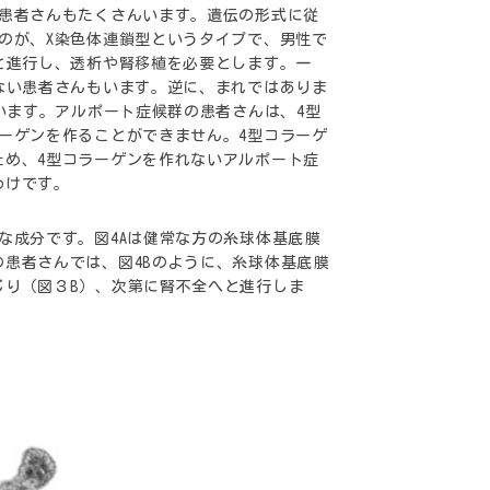
い患者さんもたくさんいます。遺伝の形式に従
のが、X染色体連鎖型というタイプで、男性で
と進行し、透析や腎移植を必要とします。一
ない患者さんもいます。逆に、まれではありま
います。アルポート症候群の患者さんは、4型
ーゲンを作ることができません。4型コラーゲ
ため、4型コラーゲンを作れないアルポート症
わけです。
な成分です。図4Aは健常な方の糸球体基底膜
患者さんでは、図4Bのように、糸球体基底膜
じり（図３B）、次第に腎不全へと進行しま