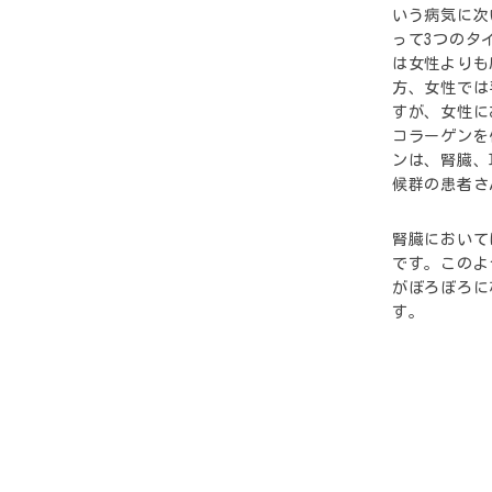
いう病気に次
って3つのタ
は女性よりも
方、女性では
すが、女性に
コラーゲンを
ンは、腎臓、
候群の患者さ
腎臓において
です。このよ
がぼろぼろに
す。