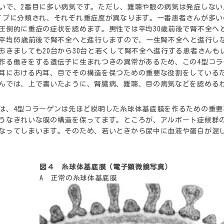
いで、2番目に多い病気です。ただし、難聴や眼の病気は発症しな
イプに分類され、それぞれ重症度が異なります。一番患者さんが多い
圧倒的に重症の症状を認めます。男性では平均30歳前後で腎不全へ
平均65歳前後で腎不全へと進行しますので、一生腎不全へと進行し
おきましても20台から30台と若くして腎不全へ進行する患者さんも
作る働きをする遺伝子に生まれつきの異常があるため、この4型コラ
耳における内耳、目でその構造を保つための重要な役割をしている
んでは、上で書いたように、腎臓病、難聴、目の病気などを認める
は、4型コラーゲンは先ほど説明した糸球体基底膜を作るための重要
うなきれいな膜の構造を保ってます。ところが、アルポート症候群の
なってしまいます。そのため、若いときから尿中に血液や蛋白が混
図４ 糸球体基底膜（電子顕微鏡写真）
A 正常の糸球体基底膜