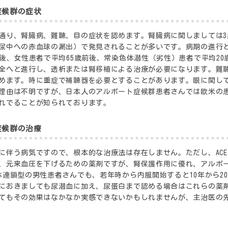
症候群の症状
通り、腎臓病、難聴、目の症状を認めます。腎臓病に関しましては
尿中への赤血球の漏出）で発見されることが多いです。病期の進行
前後、女性患者で平均65歳前後、常染色体潜性（劣性）患者で平均20
全へと進行し、透析または腎移植による治療が必要になります。難
めます。時に重症で補聴器を必要とすることがあります。眼に関し
理由は不明ですが、日本人のアルポート症候群患者さんでは欧米の
れでることが知られております。
症候群の治療
に伴う病気ですので、根本的な治療法は存在しません。ただし、AC
、元来血圧を下げるための薬剤ですが、腎保護作用に優れ、アルポ
体連鎖型の男性患者さんでも、若年時から内服開始すると10年から2
におきましても尿潜血に加え、尿蛋白まで認める場合はこれらの薬
てもその効果はなかなか実感できないかもしれませんが、主治医の