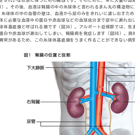
をきれいな状態に保つための臓器です。そのために、常に大量の血
1）。その後、血液は腎臓の中の糸球体と言われるまん丸の構造物
。糸球体の中の血管の壁は、血液から尿のみをきれいに濾し出すた
体に必要な血液中の蛋白や赤血球などの血球成分まで尿中に漏れ出
球体基底膜と呼ばれる膜です（図3A）。アルポート症候群では、生
蛋白や赤血球が漏出してしまい、腎臓病を発症します（図3B）。具
異常があるため、この糸球体基底膜をうまく作ることができない病
図1 腎臓の位置と役割