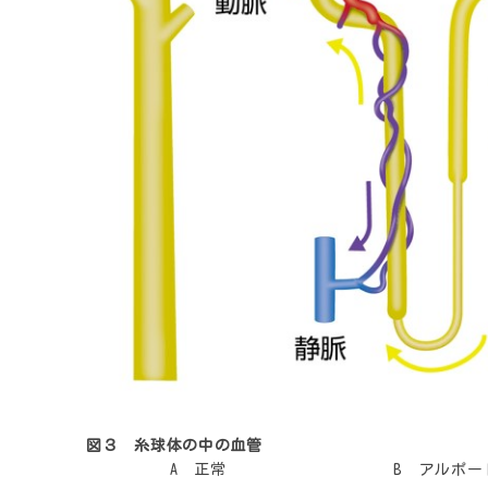
図３ 糸球体の中の血管
A 正常
B アルポー